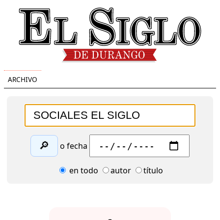
ARCHIVO
🔎
o fecha
en todo
autor
título