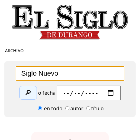
ARCHIVO
🔎
o fecha
en todo
autor
título