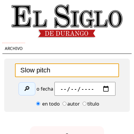
ARCHIVO
🔎
o fecha
en todo
autor
título