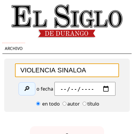
ARCHIVO
🔎
o fecha
en todo
autor
título