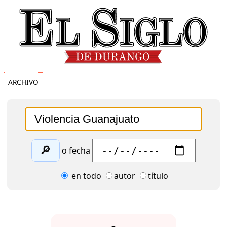
ARCHIVO
🔎
o fecha
en todo
autor
título