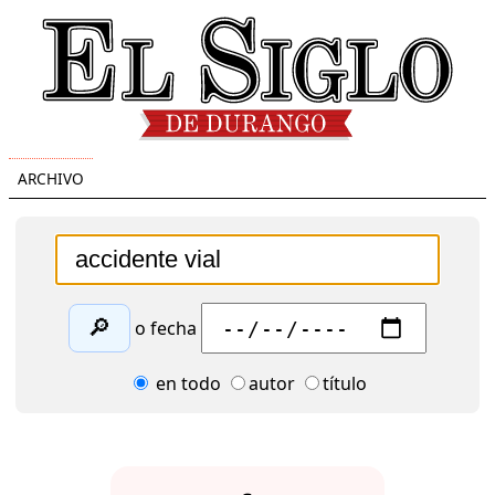
ARCHIVO
🔎
o fecha
en todo
autor
título