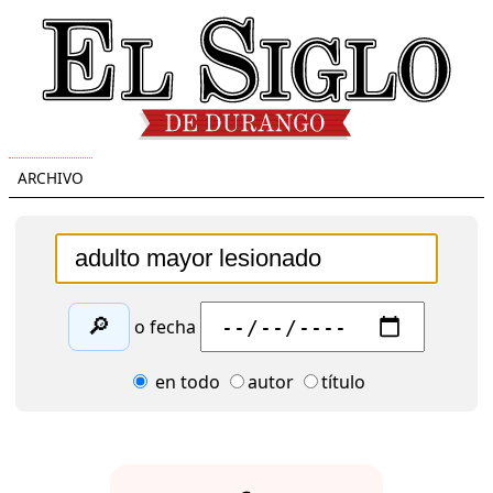
ARCHIVO
🔎
o fecha
en todo
autor
título