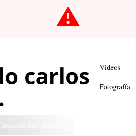
⚠️
o carlos
Videos
Fotografía
.
Cargando información...