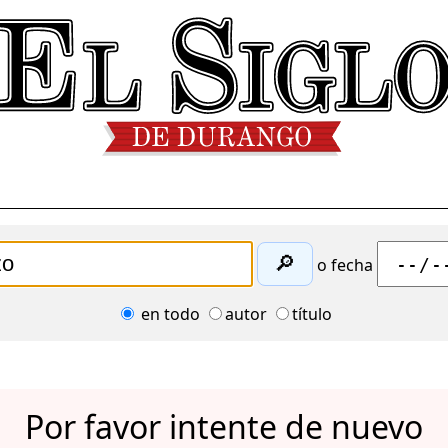
🔎
o fecha
en todo
autor
título
Por favor intente de nuevo