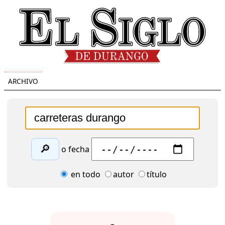
ARCHIVO
🔎
o fecha
en todo
autor
título