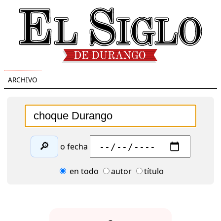
ARCHIVO
🔎
o fecha
en todo
autor
título