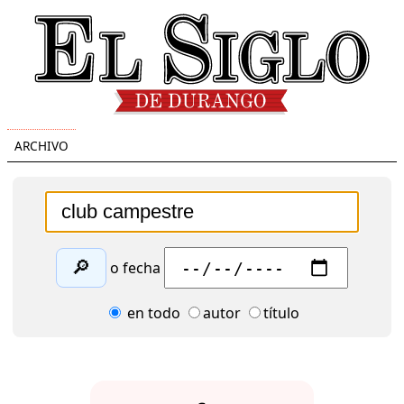
ARCHIVO
🔎
o fecha
en todo
autor
título