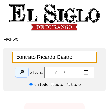
ARCHIVO
🔎
o fecha
en todo
autor
título