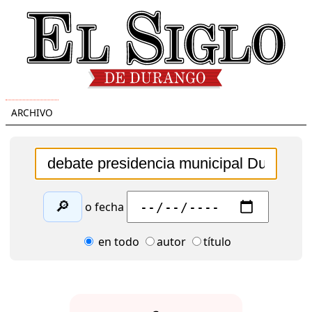
ARCHIVO
🔎
o fecha
en todo
autor
título