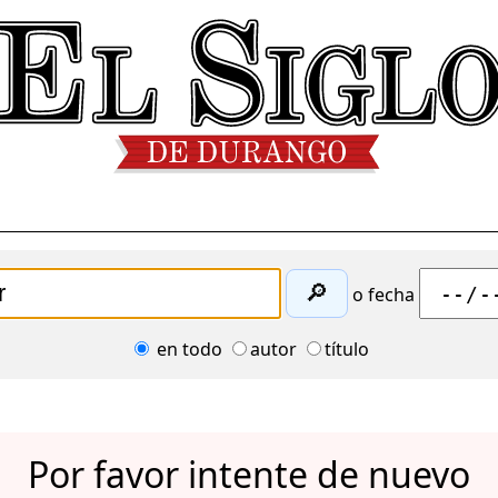
🔎
o fecha
en todo
autor
título
Por favor intente de nuevo