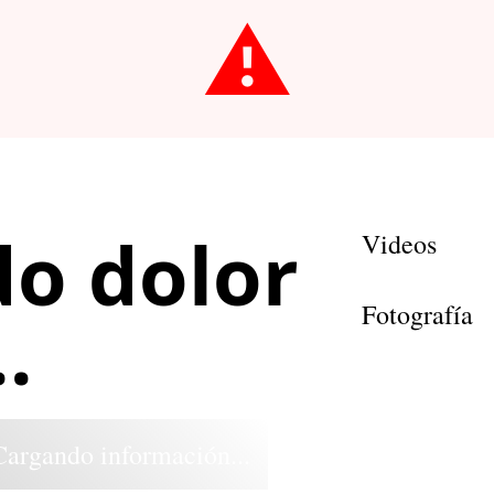
⚠️
o dolor
Videos
Fotografía
.
Cargando información...