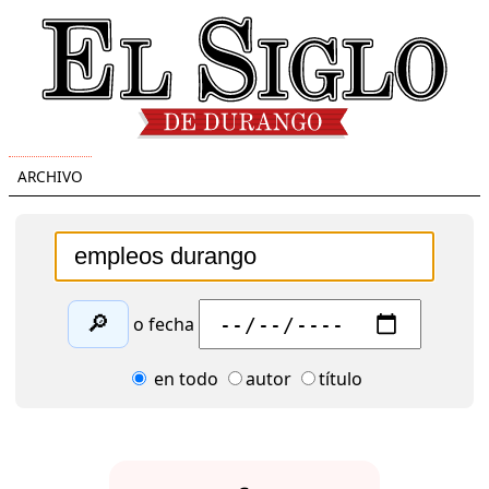
ARCHIVO
🔎
o fecha
en todo
autor
título