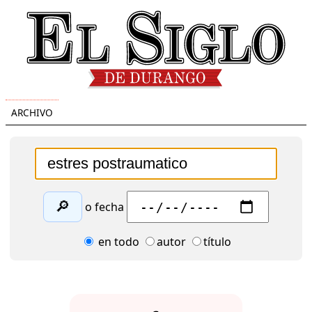
ARCHIVO
🔎
o fecha
en todo
autor
título