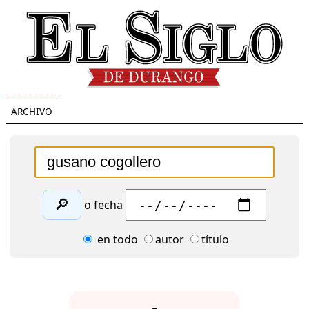
ARCHIVO
🔎
o fecha
en todo
autor
título