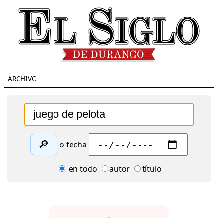
ARCHIVO
🔎
o fecha
en todo
autor
título