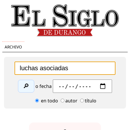
ARCHIVO
🔎
o fecha
en todo
autor
título