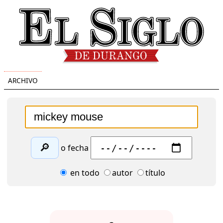
ARCHIVO
🔎
o fecha
en todo
autor
título