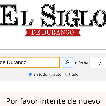
🔎
o fecha
en todo
autor
título
Por favor intente de nuevo