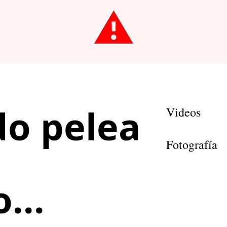
⚠️
o pelea
Videos
Fotografía
e
...