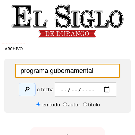
ARCHIVO
🔎
o fecha
en todo
autor
título