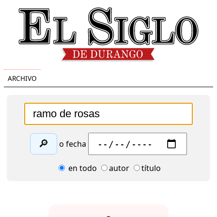
ARCHIVO
🔎
o fecha
en todo
autor
título