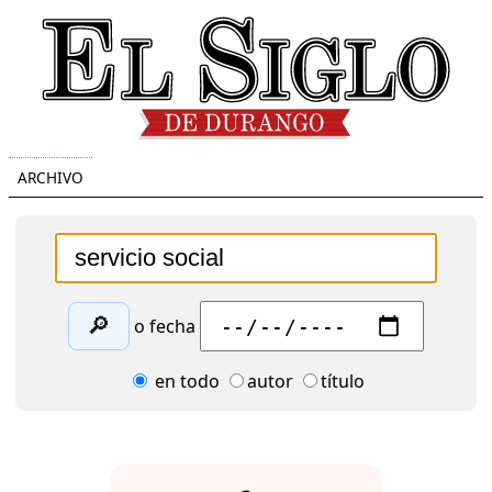
ARCHIVO
🔎
o fecha
en todo
autor
título