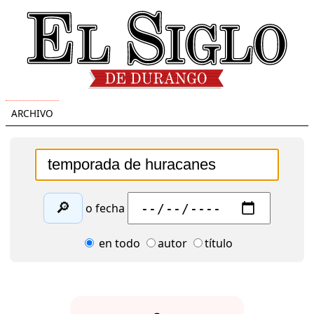
ARCHIVO
🔎
o fecha
en todo
autor
título