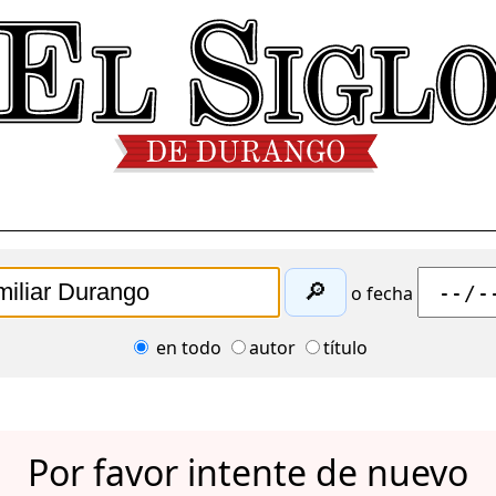
🔎
o fecha
en todo
autor
título
Por favor intente de nuevo