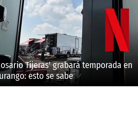
Rosario Tijeras' grabará temporada en
urango: esto se sabe