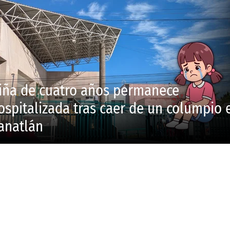
iña de cuatro años permanece
ospitalizada tras caer de un columpio 
anatlán