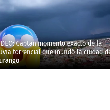
IDEO: Captan momento exacto de la
luvia torrencial que inundó la ciudad d
urango