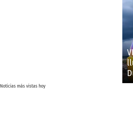
V
l
D
Noticias más vistas hoy