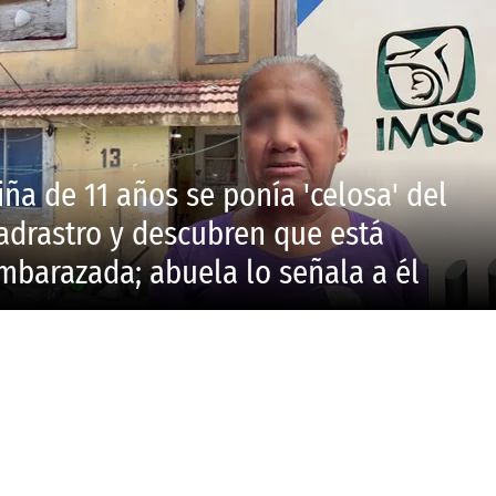
iña de 11 años se ponía 'celosa' del
adrastro y descubren que está
mbarazada; abuela lo señala a él