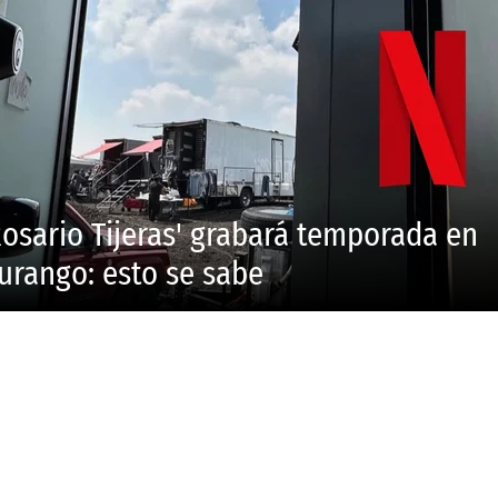
Rosario Tijeras' grabará temporada en
urango: esto se sabe