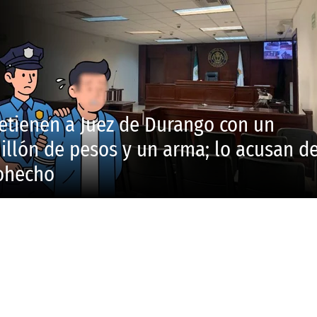
etienen a Juez de Durango con un
illón de pesos y un arma; lo acusan d
ohecho