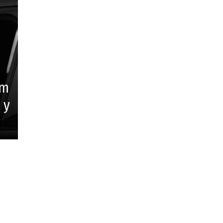
um
 y