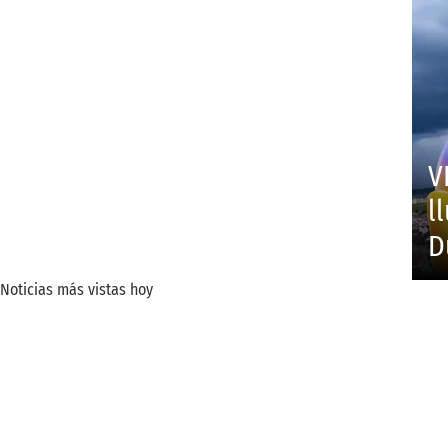
V
l
D
Noticias más vistas hoy