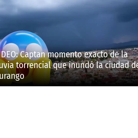
IDEO: Captan momento exacto de la
luvia torrencial que inundó la ciudad d
urango