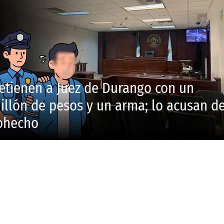
etienen a Juez de Durango con un
illón de pesos y un arma; lo acusan d
ohecho