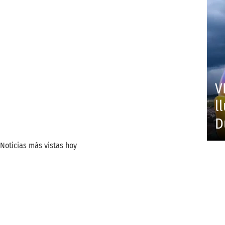
V
l
D
Noticias más vistas hoy