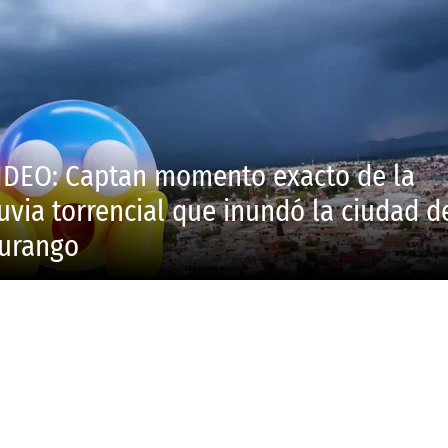
IDEO: Captan momento exacto de la
luvia torrencial que inundó la ciudad d
urango