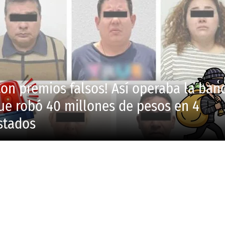
Con premios falsos! Así operaba la ban
ue robó 40 millones de pesos en 4
stados