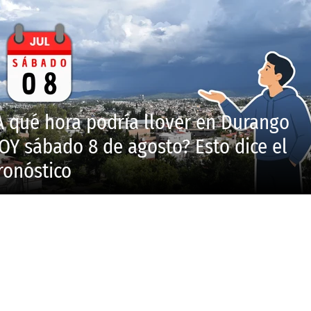
A qué hora podría llover en Durango
OY sábado 8 de agosto? Esto dice el
ronóstico