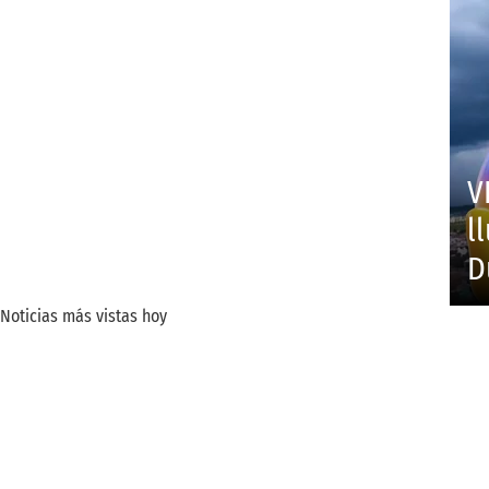
V
l
D
Noticias más vistas hoy