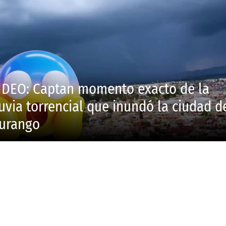
IDEO: Captan momento exacto de la
luvia torrencial que inundó la ciudad d
urango