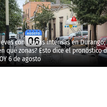
ueves con lluvias intensas en Durango;
en qué zonas? Esto dice el pronóstico 
OY 6 de agosto