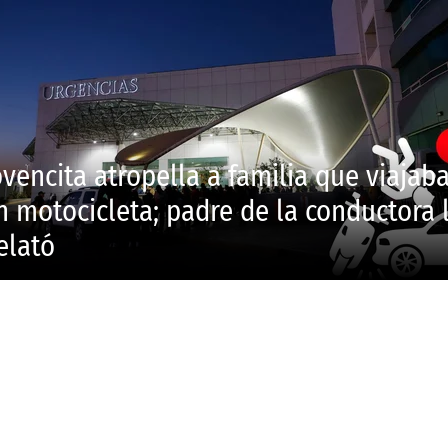
ovencita atropella a familia que viajab
n motocicleta; padre de la conductora 
elató