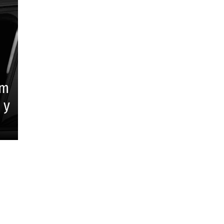
um
 y