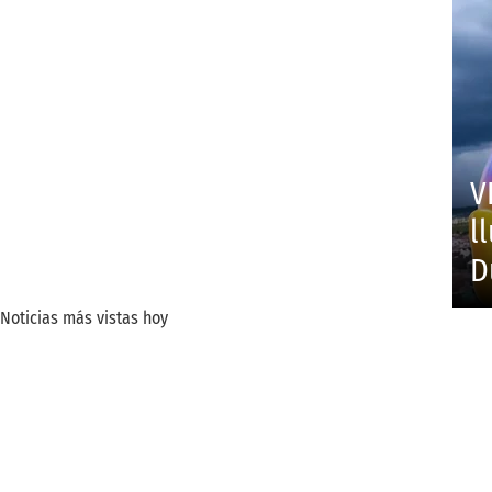
V
l
D
Noticias más vistas hoy