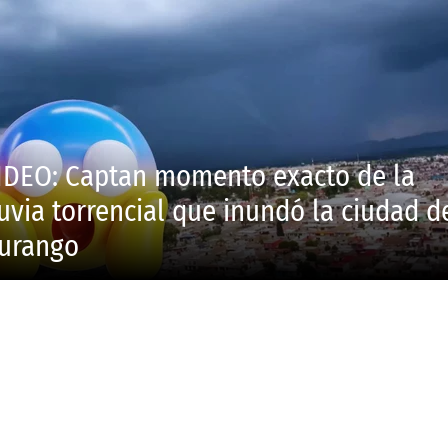
IDEO: Captan momento exacto de la
luvia torrencial que inundó la ciudad d
urango