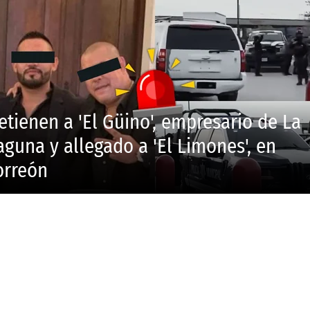
etienen a 'El Güino', empresario de La
aguna y allegado a 'El Limones', en
orreón