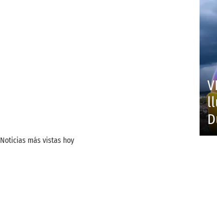
V
l
D
Noticias más vistas hoy