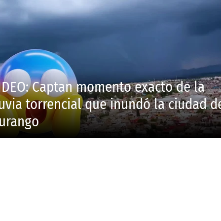
IDEO: Captan momento exacto de la
luvia torrencial que inundó la ciudad d
urango