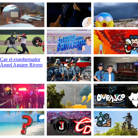
Cae el exgobernador
Ángel Aguirre Rivero