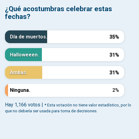
¿Qué acostumbras celebrar estas
fechas?
Día de muertos.
35%
Halloweeen.
31%
Ambas.
31%
Ninguna.
2%
Hay 1,166 votos |
* Esta votación no tiene valor estadístico, por lo
que no debería ser usada para toma de decisiones.