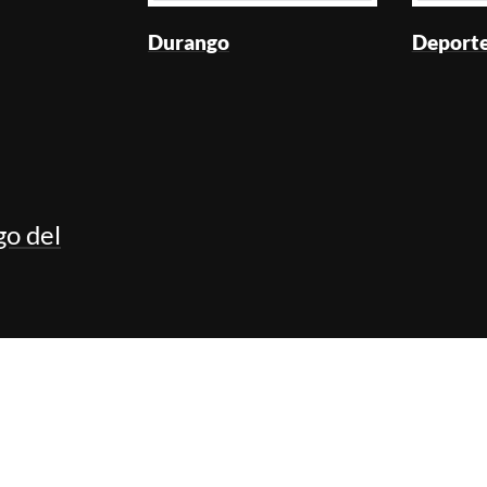
Durango
Deport
go del