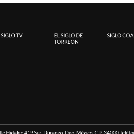
SIGLO TV
EL SIGLO DE
SIGLO CO
TORREON
alle Hidalgo 419 Sur, Durango, Dgo. México, C.P. 34000 Teléf