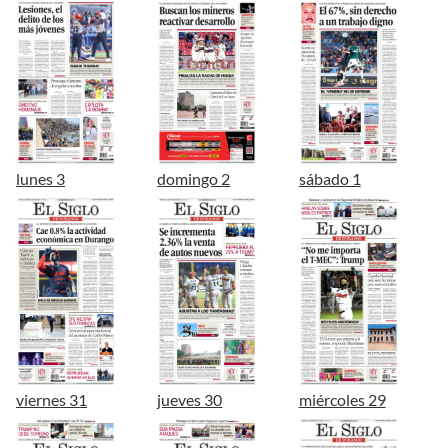
lunes 3
domingo 2
sábado 1
viernes 31
jueves 30
miércoles 29