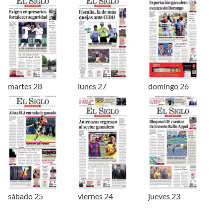
martes 28
lunes 27
domingo 26
sábado 25
viernes 24
jueves 23