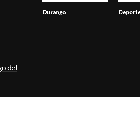
Durango
Deport
go del