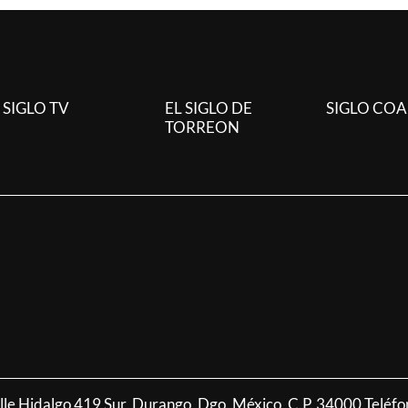
SIGLO TV
EL SIGLO DE
SIGLO CO
TORREON
alle Hidalgo 419 Sur, Durango, Dgo. México, C.P. 34000 Teléf